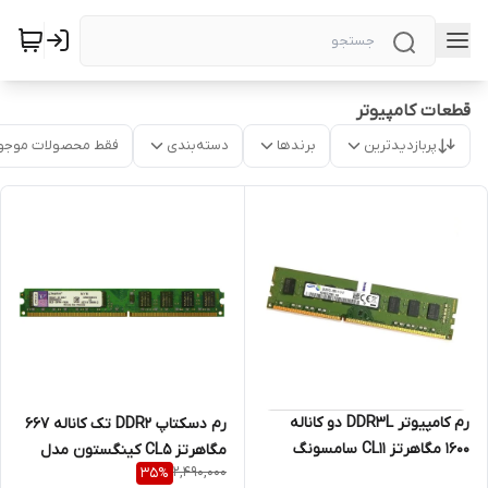
قطعات کامپیوتر
پربازدیدترین
برندها
دسته‌بندی
فقط محصولات موجو
رم کامپیوتر DDR3L دو کاناله
رم دسکتاپ DDR2 تک کاناله 667
1600 مگاهرتز CL11 سامسونگ
مگاهرتز CL5 کینگستون مدل
2,490,000
35
%
مدل 12800U ظرفیت 8 گیگابایت
KVR667D2N5 ظرفیت 1 گیگابایت