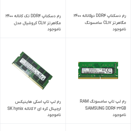
رم دسکتاپ DDR4 دوکاناله 2400
رم دسکتاپ DDR4 تک کاناله 2400
مگاهرتز CL17 سامسونگ
مگاهرتز CL17 کروشیال مدل
ناموجود
ناموجود
مدلM378A2K43CB1 ظرفیت
UDIMM ظرفیت 16 گیگابایت
16گیگابایت
رم لپ تاپ سامسونگ RAM
رم لپ تاپ اسکی هاینیکس
SAMSUNG DDR4 32GB
ارجینال کره ای 2 کاناله SK hynix
ناموجود
ناموجود
3200MHz
32GB DDR4