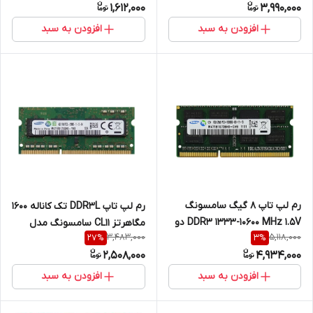
1,612,000
3,990,000
با 2 سال گارانتی
افزودن به سبد
افزودن به سبد
رم لپ تاپ 8 گیگ سامسونگ
رم لپ تاپ DDR3L تک کاناله 1600
DDR3 1333-10600 MHz 1.5V دو
مگاهرتز CL11 سامسونگ مدل
3,483,000
5,118,000
27
%
3
%
سال گارانتی
12800S ظرفیت 4 گیگابایت
2,508,000
4,934,000
افزودن به سبد
افزودن به سبد