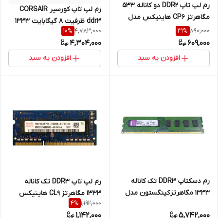
رم لپ تاپ DDR2 دو کاناله 533
رم لپ تاپ کورسیر CORSAIR
مگاهرتز CP6 هاینیکس مدل
ddr3 ظرفیت 8 گیگابایت 1333
4200s ظرفیت 512 مگابایت
4,783,000
890,000
10
%
31
%
مگاهرتز ارجینال تایوان
4,304,000
609,000
افزودن به سبد
افزودن به سبد
رم دسکتاپ DDR3 تک کاناله
رم لپ تاپ DDR3 تک کاناله
1333 مگاهرتز کینگستون مدل
1333 مگاهرتز CL9 هاینیکس
1,192,000
4
%
KVR1333D3N9 ظرفیت 4
مدلHMT312S6BFR6Cظرفیت 1
1,142,000
5,742,000
گیگابایت
گیگابایت