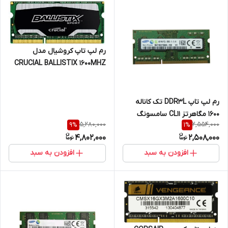
رم لپ تاپ کروشیال مدل
CRUCIAL BALLISTIX 1600MHZ
ظرفیت 8 گیگابایت ارجینال
رم لپ تاپ DDR3L تک کاناله
1600 مگاهرتز CL11 سامسونگ
5,280,000
2,554,000
9
%
1
%
مدل 12800S ظرفیت 4 گیگابایت
4,802,000
2,508,000
افزودن به سبد
افزودن به سبد