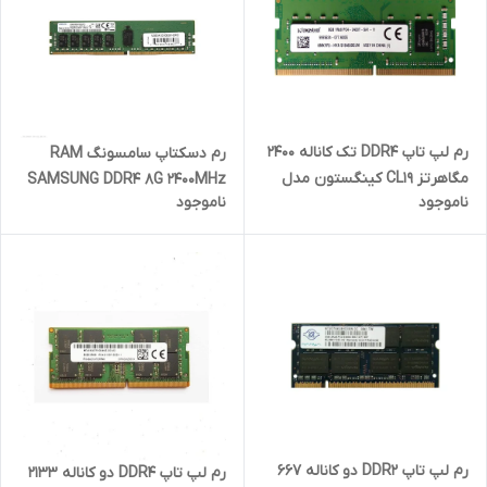
رم لپ تاپ DDR4 تک کاناله 2400
رم دسکتاپ سامسونگ RAM
مگاهرتز CL19 کینگستون مدل
SAMSUNG DDR4 8G 2400MHz
ناموجود
ناموجود
2400T ظرفیت 8 گیگابایت
رم لپ تاپ DDR2 دو کاناله 667
رم لپ تاپ DDR4 دو کاناله 2133