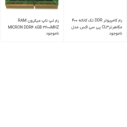
رم کامپیوتر DDR تک کاناله 400
رم لپ تاپ میکرون RAM
مگاهرتزCL3 پی سی اکس مدل
MICRON DDR4 8GB 3200MHZ
ناموجود
ناموجود
ٍِED12A7B1500118 ظرفیت 1
گیگابایت