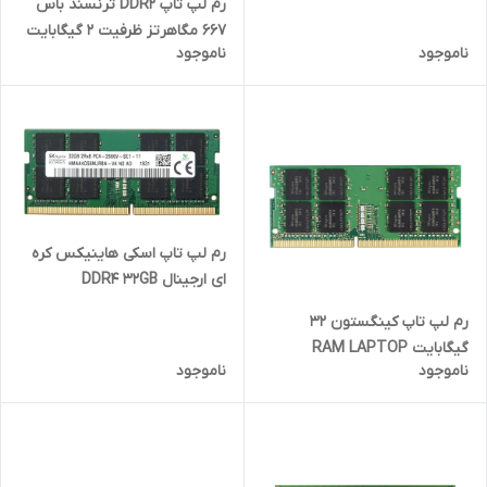
رم لپ تاپ DDR2 ترنسند باس
گارانتی 2 ساله
667 مگاهرتز ظرفیت 2 گیگابایت
ناموجود
ناموجود
رم لپ تاپ اسکی هاینیکس کره
ای ارجینال DDR4 32GB
2666MHz CL22 ظرفیت 32گیگ
رم لپ تاپ کینگستون 32
گارانتی 2 ساله
گیگابایت RAM LAPTOP
ناموجود
ناموجود
Kingston PC4 DDR4 32GB
3200Mhz