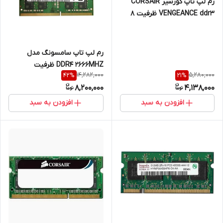
رم لپ تاپ کورسیر CORSAIR
VENGEANCE ddr3 ظرفیت 8
گیگابایت 1600 مگاهرتز ارجینال
تایوان
رم لپ تاپ سامسونگ مدل
DDR4 2666MHZ ظرفیت
14,282,000
5,280,000
42
%
21
%
8گیگابایت
8,200,000
4,138,000
افزودن به سبد
افزودن به سبد