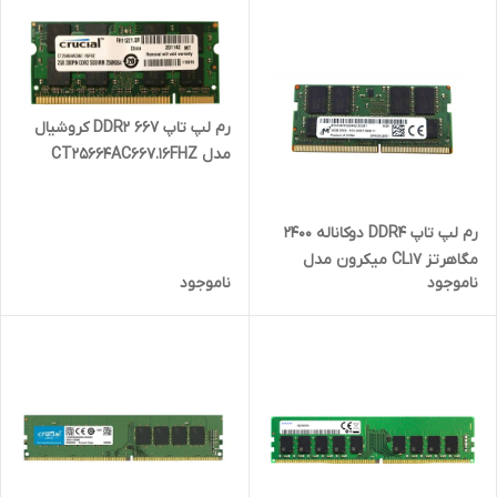
رم لپ تاپ DDR2 667 کروشیال
مدل CT25664AC667.16FHZ
ظرفیت 2 گیگابایت
رم لپ تاپ DDR4 دوکاناله 2400
مگاهرتز CL17 میکرون مدل
ناموجود
ناموجود
PC4-2400T ظرفیت 16 گیگابایت