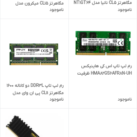
مگاهرتز CL5 نانیا مدل NT1GT64
مگاهرتز CL15 میکرون مدل
ناموجود
ناموجود
ظرفیت 2 گیگابایت
PC4-17000 ظرفیت 8 گیگابایت
رم لپ تاپ اس کی هاینیکس
HMA82GS6AFR8N-UH ظرفیت
16 گیگابایت از نوع DDR4-2400T
رم لپ تاپ DDR3L دو کاناله 1600
مگاهرتز CL11 پی ان وای مدل
ناموجود
ناموجود
12800 ظرفیت 8 گیگابایت