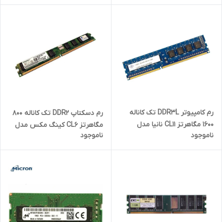
رم کامپیوتر DDR3L تک کاناله
رم دسکتاپ DDR2 تک کاناله 800
1600 مگاهرتز CL11 نانیا مدل
مگاهرتز CL6 کینگ مکس مدل
ناموجود
ناموجود
12800U ظرفیت 4 گیگابایت
KMX800D2N6 ظرفیت 2 گیگابایت