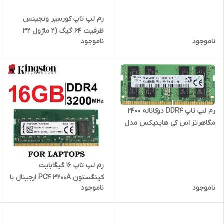
رم لپ تاپ کورسیر ونجینس
ظرفیت 64 گیگ (2 ماژول 32
ناموجود
ناموجود
گیگ) باس 2666MHZ مدل
CMSX64GX4M2A2666C18
رم لپ تاپ DDR4 دوکاناله 2400
مگاهرتز اس کی هاینیکس مدل
PC4-2400T ظرفیت 16 گیگ
ارجینال ساخت کره
رم لپ تاپ 16 گیگابایت
کینگستون PC4 3200A ارجینال با
ناموجود
ناموجود
2 سال گارانتی