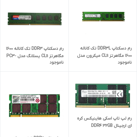
رم دسکتاپ DDR3L تک کاناله
رم دسکتاپ DDR3 تک کاناله 1600
1600 مگاهرتز CL11 میکرون مدل
مگاهرتز CL11 یسلانگ مدل PC3-
ناموجود
ناموجود
PC3L ظرفیت 4 گیگابایت
12800U ظرفیت 8 گیگابایت
رم لپ تاپ اسکی هاینیکس کره
ای ارجینال DDR4 32GB
2666MHz CL22 ظرفیت 32گیگ