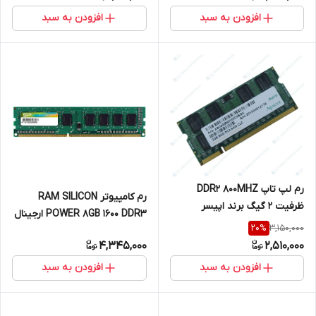
افزودن به سبد
افزودن به سبد
رم لپ تاپ DDR2 800MHZ
رم کامپیوتر RAM SILICON
ظرفیت 2 گیگ برند اپیسر
POWER 8GB 1600 DDR3 ارجینال
apacer
3,150,000
20
%
4,345,000
2,510,000
افزودن به سبد
افزودن به سبد