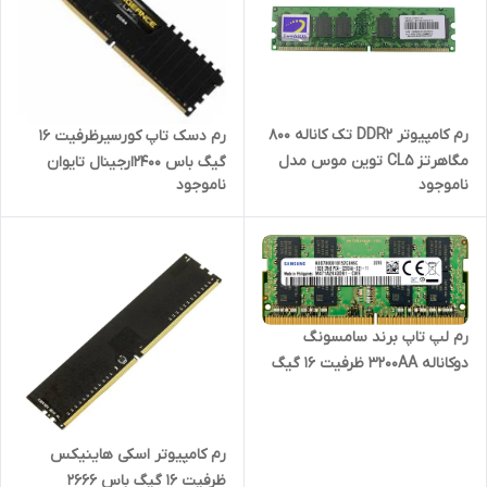
رم کامپیوتر DDR2 تک کاناله 800
رم دسک تاپ کورسیرظرفیت ۱۶
مگاهرتز CL5 توین موس مدل
گیگ باس ۲۴۰۰ارجینال تایوان
ناموجود
ناموجود
Mainstream ظرفیت 1گیگابایت
رم لپ تاپ برند سامسونگ
دوکاناله 3200AA ظرفیت 16 گیگ
ارجینال فیلیپین ضمانت 2 ساله
رم کامپیوتر اسکی هاینیکس
ظرفیت 16 گیگ باس 2666