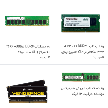
رم لپ تاپ DDR3L تک کاناله
رم دسکتاپ DDR4 دوکاناله 2666
1333 مگاهرتز CL9 کامپیوتربای
مگاهرتز CL19 سامسونگ
ناموجود
ناموجود
مدل 10600 ظرفیت 8 گیگابایت
مدلM378A2K43CB1 ظرفیت
16گیگابایت
رم دسک تاپ اس کی هاینیکس
دوکاناله طرفیت ۱۶ گیگ
تایمینگ2400MHZ با ۲ سال
گارانتی