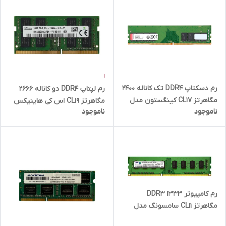
رم دسکتاپ DDR4 تک کاناله 2400
رم لپتاپ DDR4 دو کاناله 2666
مگاهرتز CL17 کینگستون مدل
مگاهرتز CL19 اس کی هاینیکس
ناموجود
ناموجود
PC4-19200 ظرفیت 16 گیگابایت
مدل PC4-2666V ظرفیت 16
گیگابایت
رم کامپیوتر DDR3 1333
مگاهرتز CL11 سامسونگ مدل
1066 ظرفیت 4 گیگابایت با 2 سال