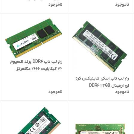
ناموجود
ناموجود
رم لپ تاپ DDR4 برند اکسیوم
32 گیگابایت 2666 مگاهرتز
رم لپ تاپ اسکی هاینیکس کره
ای ارجینال DDR4 32GB
ناموجود
ناموجود
2933MHz CL21 ظرفیت 32گیگ
گارانتی 2 ساله