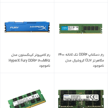
رم دسکتاپ DDR4 تک کاناله 2400
رم کامپیوتر کینگستون مدل
مگاهرتز CL17 کروشیال مدل
HyperX Fury DDR3 1600MHz
ناموجود
ناموجود
UDIMM ظرفیت 16 گیگابایت
CL10 ظرفیت 8 گیگابایت