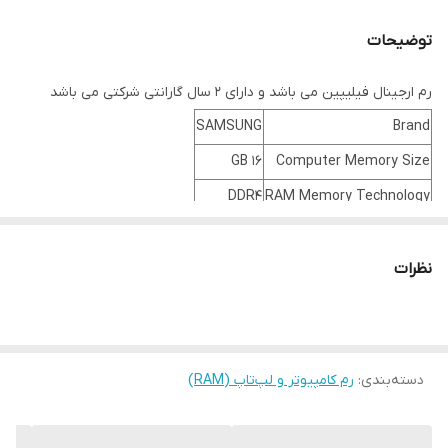
توضیحات
رم ارجینال فیلیپین می باشد و دارای 2 سال گارانتی شرکتی می باشد
SAMSUNG
Brand
16 GB
Computer Memory Size
DDR4
RAM Memory Technology
3200 MHz
Memory Speed
Laptop
Compatible Devices
نظرات
About this item
16GB Module ( 1x 16GB ) | DDR4 3200 MHz ( PC4-25600 / PC4-
3200AA )
دسته‌بندی
:
رم کامپیوتر و لپ‌تاپ (RAM)
DDR4 SO-DIMM ( 260-Pin ) | Non-ECC Unbuffered | 2Rx8 - Dual
Rank x8 | 1.2V - DDR4 Standard Voltage