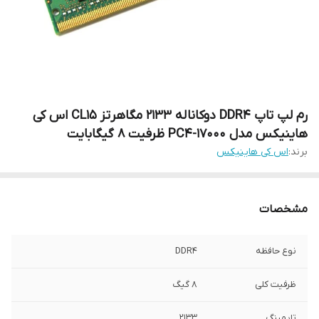
رم لپ تاپ DDR4 دوکاناله 2133 مگاهرتز CL15 اس کی
هاینیکس مدل PC4-17000 ظرفیت 8 گیگابایت
برند:
اس کی هاینیکس
مشخصات
نوع حافظه
DDR4
ظرفیت کلی
8 گیگ
تایمینگ
2133