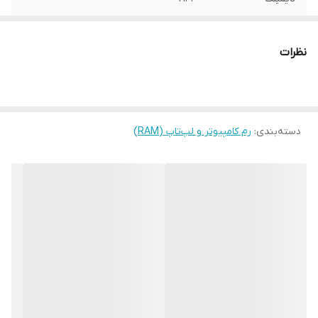
تعداد ماژول
یک عدد
نظرات
ظرفیت هر ماژول
8 گیگ
نوع ماژول
SO-DIMM
دسته‌بندی
:
رم کامپیوتر و لپ‌تاپ (RAM)