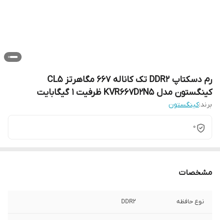
رم دسکتاپ DDR2 تک کاناله 667 مگاهرتز CL5
کینگستون مدل KVR667D2N5 ظرفیت 1 گیگابایت
برند:
کینگستون
0
مشخصات
نوع حافظه
DDR2