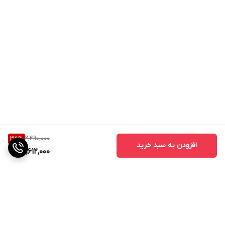
2,490,000
35
%
افزودن به سبد خرید
1,612,000