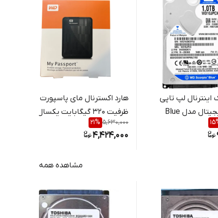
اینترنال لپ تاپی
هارد اکسترنال مای پاسپورت
وسترن دیجیتال مدل Blue
ظرفیت 320 گیگابایت یکسال
مدل
,000
21
%
5,630,000
15
بایت
گارانتی نو و آکبند
نام
000
4,424,000
مشاهده همه