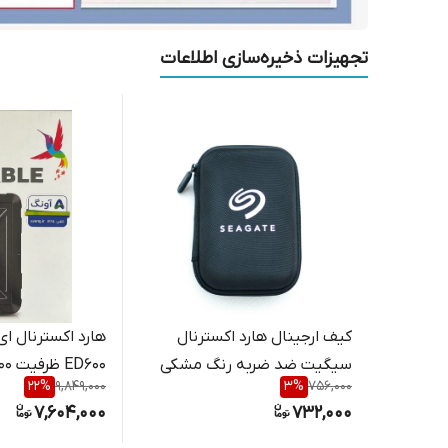
تجهیزات ذخیره‌سازی اطلاعات
کیف ارجینال هارد اکسترنال
هارد
سیگیت ضد ضربه رنگ مشکی
22
%
9,849,000
3
%
756,000
ضربه ضد شوک
7,604,000
732,000