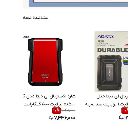
مشاهده همه
هارد اکسترنال ای دیتا مدل
هارد اکسترنال ای دیتا مدل XPG
ED600 ظرفیت 1 ترابایت ضد ضربه
ex500 ظرفیت 500 گیگابایت ضد
مدل
,000
17
%
9,045,000
27
شوک
نام
000
7,436,000
1