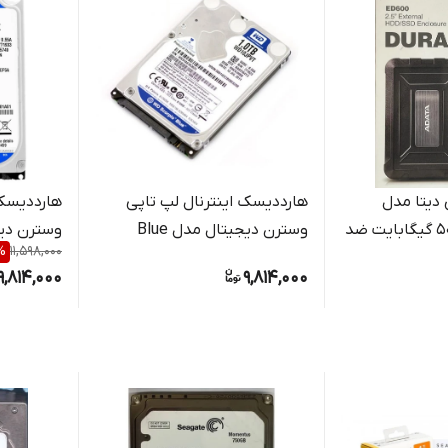
 اکسترنال ای دیتا مدل
هارددیسک اینترنال لپ تاپی
هارددیسک 
ED600 ظرفیت 500 گیگابایت ضد
وسترن دیجیتال مدل Blue
%
11,598,000
WD10JPVT ظرفیت 1 ترابایت
WD10JPCX ظرفیت 1 ترا
9,814,000
9,814,000