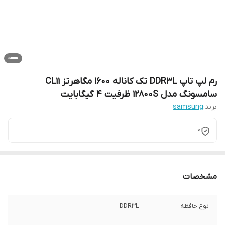
رم لپ تاپ DDR3L تک کاناله 1600 مگاهرتز CL11
سامسونگ مدل 12800S ظرفیت 4 گیگابایت
برند:
samsung
0
مشخصات
نوع حافظه
DDR3L