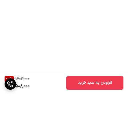
3,483,000
27
%
افزودن به سبد خرید
2,508,000