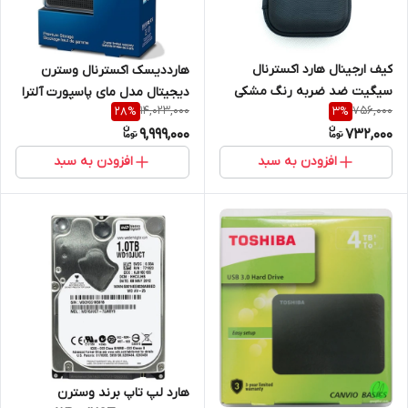
کیف ارجینال هارد اکسترنال
هارددیسک اکسترنال وسترن
سیگیت ضد ضربه رنگ مشکی
دیجیتال مدل مای پاسپورت آلترا
14,023,000
756,000
28
%
3
%
ظرفیت 1 ترابایت با 1 سال گارانتی
9,999,000
732,000
افزودن به سبد
افزودن به سبد
هارد لپ تاپ برند وسترن