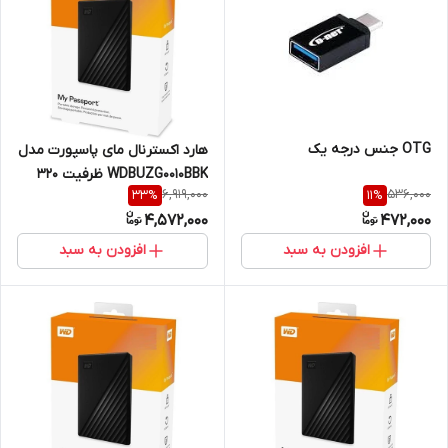
OTG جنس درجه یک
هارد اکسترنال مای پاسپورت مدل
WDBUZG0010BBK ظرفیت 320
6,919,000
536,000
33
%
11
%
گیگابایت یکسال گارانتی
4,572,000
472,000
افزودن به سبد
افزودن به سبد