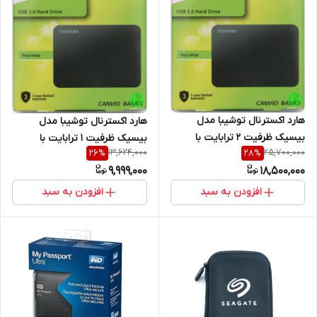
هارد اکسترنال توشیبا مدل
هارد اکسترنال توشیبا مدل
بیسیک ظرفیت 2 ترابایت با
بیسیک ظرفیت 1 ترابایت با
13,624,000
25,700,000
26
%
28
%
یکسال گارانتی Toshiba Basic
یکسال گارانتی Toshiba Basic
9,999,000
18,500,000
External 2TB
External 1TB
افزودن به سبد
افزودن به سبد