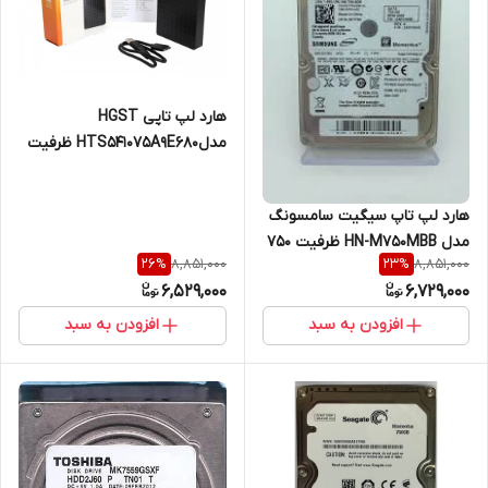
هارد لپ تاپی HGST
مدلHTS541075A9E680 ظرفیت
750 گیگابایت -گارانتی 1 ساله
هارد لپ تاپ سیگیت سامسونگ
مدل HN-M750MBB ظرفیت 750
8,851,000
8,851,000
26
%
23
%
گیگابایت -گارانتی 1 ساله
6,529,000
6,729,000
افزودن به سبد
افزودن به سبد