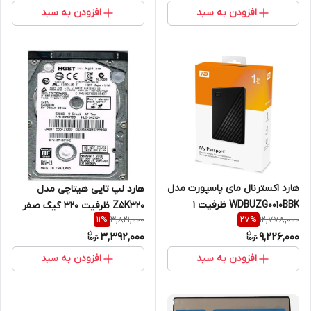
افزودن به سبد
افزودن به سبد
هارد اکسترنال مای پاسپورت مدل
هارد لپ تاپی هیتاچی مدل
WDBUZG0010BBK ظرفیت 1
Z5K320 ظرفیت 320 گیگ صفر
3,821,000
12,778,000
11
%
27
%
ترابایت -کارکرده
کارکرد با گارانتی داده پردازان
3,392,000
9,226,000
افزودن به سبد
افزودن به سبد