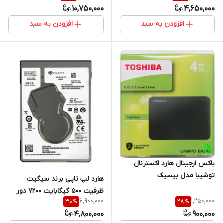
10,750,000
4,650,000
گارانتی
افزودن به سبد
افزودن به سبد
باکس ارجینال هارد اکسترنال
توشیبا مدل بیسیک
هارد لپ تاپی برند سیگیت
ظرفیت 500 گیگابایت 7200 دور
6,900,000
1,250,000
30
%
28
%
مدل st500lm034 نو و آکبند با
4,800,000
900,000
گارانتی