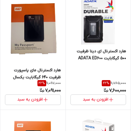
هارد اکسترنال ای دیتا ظرفیت
500 گیگابایت ADATA ED600
هجده ماه گارانتی
هارد اکسترنال مای پاسپورت
ظرفیت 640 گیگابایت یکسال
9,097,000
9,765,000
22
%
22
%
گارانتی نو و آکبند
7,091,000
7,600,000
افزودن به سبد
افزودن به سبد