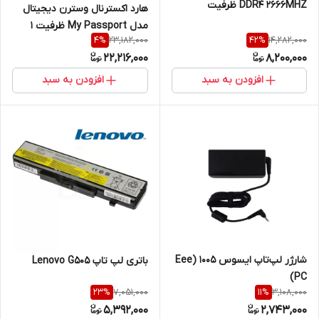
DDR4 2666MHZ ظرفیت
هارد اکسترنال وسترن دیجیتال
8گیگابایت
مدل My Passport ظرفیت 1
23,182,000
14,282,000
4
%
42
%
ترابایت پک ارجینال
22,216,000
8,200,000
افزودن به سبد
افزودن به سبد
شارژر لپ‌تاپ ایسوس 1005 (Eee
باتری لپ تاپ Lenovo G505
PC)
7,051,000
3,108,000
23
%
11
%
5,392,000
2,743,000