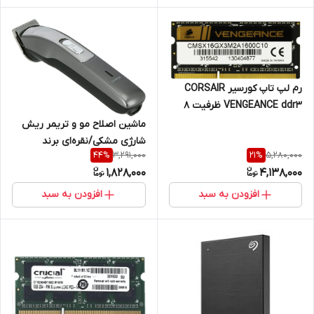
رم لپ تاپ کورسیر CORSAIR
VENGEANCE ddr3 ظرفیت 8
گیگابایت 1600 مگاهرتز ارجینال
ماشین اصلاح مو و تریمر ریش
تایوان
شارژی مشکی/نقره‌ای برند
3,291,000
5,280,000
44
%
21
%
olsenmark مدل omtr4061
1,828,000
4,138,000
افزودن به سبد
افزودن به سبد