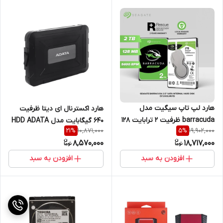
هارد لپ تاپ سیگیت مدل
هارد اکسترنال ای دیتا ظرفیت
barracuda ظرفیت 2 ترابایت 128
640 گیگابایت مدل HDD ADATA
10,871,000
19,902,000
21
%
5
%
مگابایت بافر نو و آکبند با گارانتی
ED600
8,570,000
18,717,000
1 ساله
افزودن به سبد
افزودن به سبد