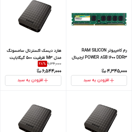
رم کامپیوتر RAM SILICON
هارد دیسک اکسترنال سامسونگ
POWER 8GB 1600 DDR3 ارجینال
مدل M3 ظرفیت 500 گیگابایت
9,134,000
28
%
یکسال گارانتی داده پردازان
6,544,000
4,345,000
افزودن به سبد
افزودن به سبد