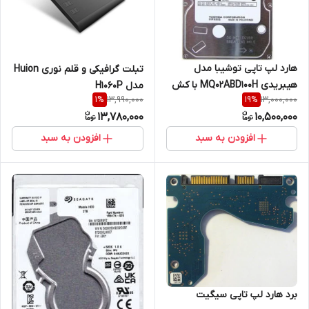
هارد لپ تاپی توشیبا مدل
تبلت گرافیکی و قلم نوری Huion
هیبریدی MQ02ABD100H با کش
مدل H1060P
13,990,000
13,000,000
1
%
19
%
64 مگابایت و ظرفیت 1 ترابایت
13,780,000
10,500,000
افزودن به سبد
افزودن به سبد
برد هارد لپ تاپی سیگیت