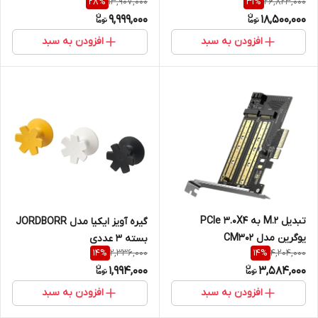
13,907,000
26,823,000
28
%
31
%
نو و آکبند
نو و آکبند
9,999,000
18,500,000
افزودن به سبد
افزودن به سبد
تبدیل M.2 به PCle 3.0X4
گیره آویز ایکیا مدل JORDBORR
یوگرین مدل CM302
بسته 3 عددی
2,336,000
4,204,000
14
%
14
%
1,994,000
3,584,000
افزودن به سبد
افزودن به سبد