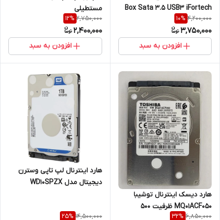
Box Sata 3.5 USB3 iFortech
مستطیلی
2,750,000
4,200,000
12
%
10
%
2,400,000
3,750,000
افزودن به سبد
افزودن به سبد
هارد اینترنال لپ تاپی وسترن
دیجیتال مدل WD10SPZX
ظرفیت 1 ترابایت کش 128
هارد دیسک اینترنال توشیبا
مگابایت اسلیم
MQ01ACF050 ظرفیت ۵۰۰
14,500,000
6,850,000
25
%
32
%
گیگابایت سایز ۲.۵ اینچ نو با