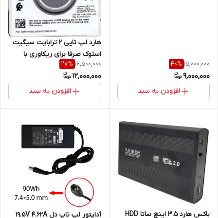
هارد لپ تاپی 2 ترابایت سیگیت
استوک صرفا برای ریکاوری با
16,500,000
15,000,000
27
%
40
%
فریمورهای مشخص
12,000,000
9,000,000
افزودن به سبد
افزودن به سبد
باکس هارد 3.5 اینچ ساتا HDD
آداپتور لپ تاپ دل 19.5V 4.62A