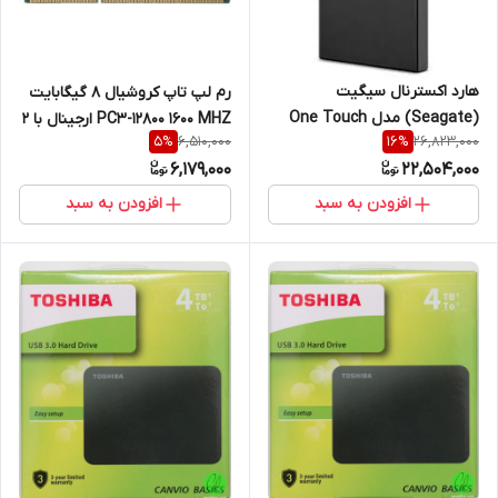
هارد اکسترنال سیگیت
رم لپ تاپ کروشیال 8 گیگابایت
(Seagate) مدل One Touch
PC3-12800 1600 MHZ ارجینال با 2
6,510,000
26,823,000
5
%
16
%
ظرفیت 2 ترابایت
سال گارانتی
6,179,000
22,504,000
افزودن به سبد
افزودن به سبد