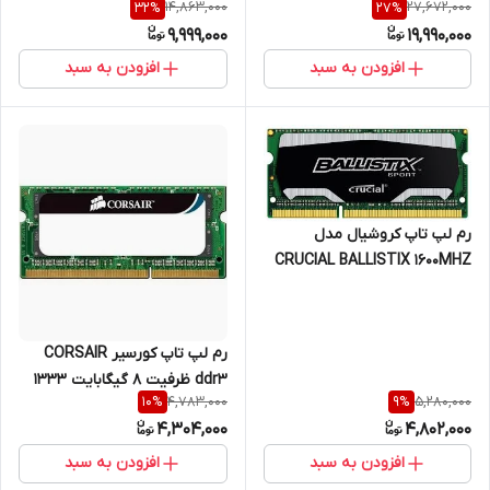
14,863,000
27,672,000
32
%
27
%
ترابایت یکسال گارانتی
ترابایت یکسال گارانتی
9,999,000
19,990,000
افزودن به سبد
افزودن به سبد
رم لپ تاپ کروشیال مدل
CRUCIAL BALLISTIX 1600MHZ
ظرفیت 8 گیگابایت ارجینال
رم لپ تاپ کورسیر CORSAIR
ddr3 ظرفیت 8 گیگابایت 1333
4,783,000
5,280,000
10
%
9
%
مگاهرتز ارجینال تایوان
4,304,000
4,802,000
افزودن به سبد
افزودن به سبد