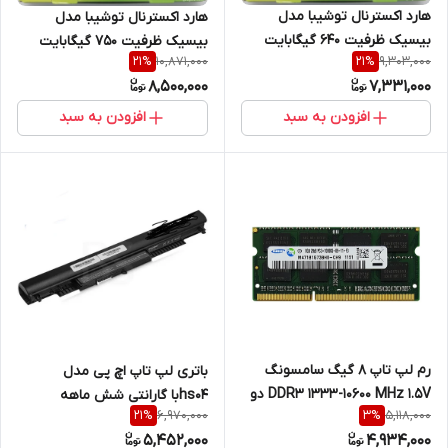
هارد اکسترنال توشیبا مدل
هارد اکسترنال توشیبا مدل
بیسیک ظرفیت 640 گیگابایت
بیسیک ظرفیت 750 گیگابایت
10,871,000
9,303,000
21
%
21
%
یکسال گارانتی
یکسال گارانتی
8,500,000
7,331,000
افزودن به سبد
افزودن به سبد
رم لپ تاپ 8 گیگ سامسونگ
باتری لپ تاپ اچ پی مدل
DDR3 1333-10600 MHz 1.5V دو
hs04با گارانتی شش ماهه
6,970,000
5,118,000
21
%
3
%
سال گارانتی
5,452,000
4,934,000