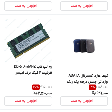
افزودن به سبد
افزودن به سبد
رم لپ تاپ DDR2 800MHZ
ظرفیت 2 گیگ برند اپیسر
کیف هارد اکسترنال ADATA
apacer
وارداتی جنس درجه یک رنگ
3,150,000
1,089,000
20
%
13
%
خاکستری
2,510,000
941,000
افزودن به سبد
افزودن به سبد