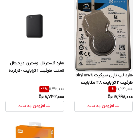
هارد اکسترنال وسترن دیجیتال
المنت ظرفیت 1 ترابایت -کارکرده
هارد لپ تاپی سیگیت skyhawk
ظرفیت 2 ترابایت 128 مگابایت
11,492,000
20,262,000
24
%
11
%
کش نو و آکبند با گارانتی یکساله
8,732,000
17,998,000
افزودن به سبد
افزودن به سبد