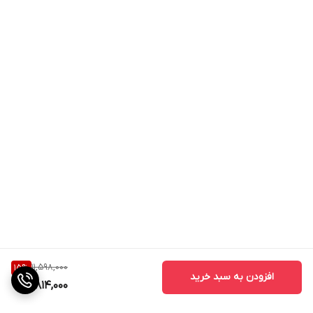
11,598,000
15
%
افزودن به سبد خرید
9,814,000