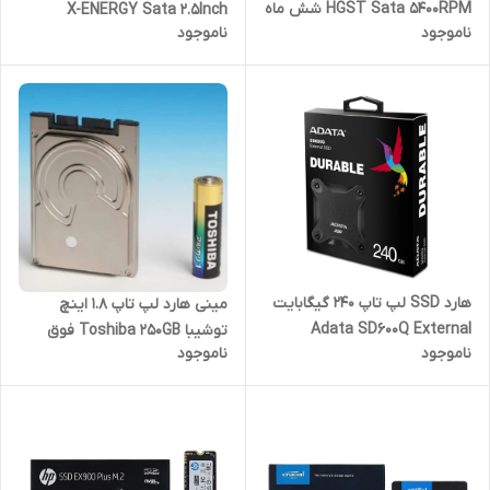
HGST Sata 5400RPM شش ماه
X-ENERGY Sata 2.5Inch
ناموجود
ناموجود
گارانتی
Falcon یکسال گارانتی
هارد SSD لپ تاپ 240 گیگابایت
مینی هارد لپ تاپ 1.8 اینچ
Adata SD600Q External
توشیبا Toshiba 250GB فوق
ناموجود
ناموجود
مشکی-گارانتی آونگ
العاده کمیاب با گارانتی 1سال