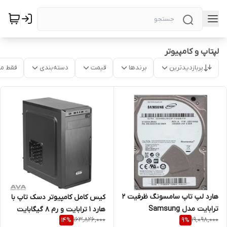
لپتاپ و کامپیوتر
پربازدیدترین
برندها
قیمت
دسته‌بندی
فقط م
هارد لپ تاپ سامسونگ ظرفیت 2
کیس کامل کامپیوتر دسک تاپ با
ترابایت مدل Samsung
هارد 1 ترابایت و رم 8 گیگابایت
163,826,000
19,098,000
14
%
9
%
ST2000LM003 2TB 128MB