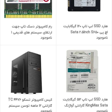
هارد SSD لپ تاپ 120 گیگابایت
رم کامپیوتر دسک تاپ جهت
اچ پی Sata 2.5Inch S650
ارتقای سیستم های قدیمی 1
ناموجود
ناموجود
گارانتی آواژنگ
گیگ دی دی آر 1G DDR 400
هارد SSD لپ تاپ 512 گیگابایت
کیس کامپیوتر تسکو TC 4476
KingMax Sata گارانتی آواژنگ
گارانتی 12 ماهه توسن سیستم
ناموجود
ناموجود