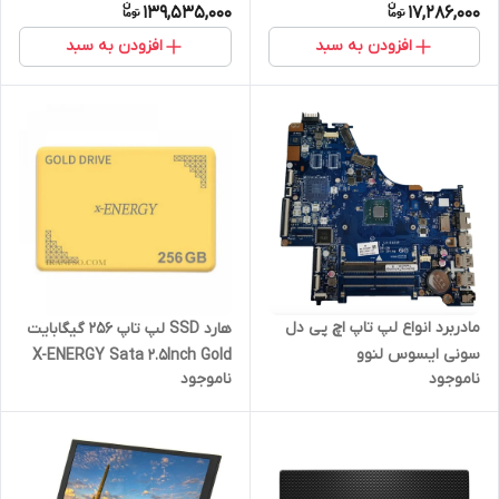
139,535,000
17,286,000
Cache SATA 6.0Gbs
افزودن به سبد
افزودن به سبد
مادربرد انواع لپ تاپ اچ پی دل
هارد SSD لپ تاپ 256 گیگابایت
سونی ایسوس لنوو
X-ENERGY Sata 2.5Inch Gold
ناموجود
ناموجود
یکسال گارانتی