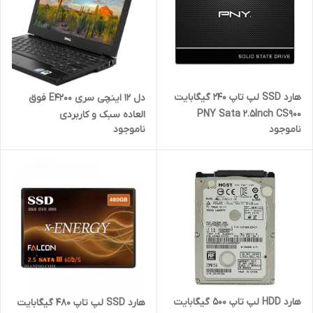
هارد SSD لپ تاپ 240 گیگابایت
دل 12 اینچی سری E4200 فوق
PNY Sata 2.5Inch CS900
العاده سبک و کاربردی
ناموجود
ناموجود
گارانتی حامی
هارد HDD لپ تاپ 500 گیگابایت
هارد SSD لپ تاپ 480 گیگابایت