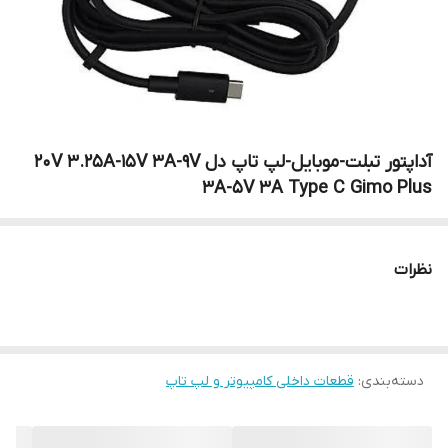
آداپتور تبلت-موبایل-لپ تاپ دل 20V 3.25A-15V 3A-9V
3A-5V 3A Type C Gimo Plus
نظرات
دسته‌بندی
:
قطعات داخلی کامپیوتر و لپ تاپ