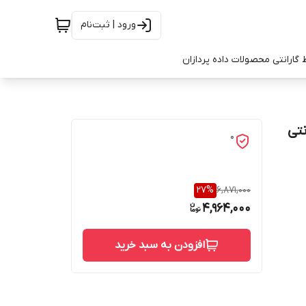
ورود | ثبت‌نام
 گارانتی محصولات داده پردازان
اه گارانتی
0
27
%
6,871,000
4,964,000
افزودن به سبد خرید