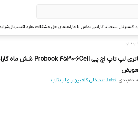
د اکسترنال
استعلام گارانتی
تماس با ما
راهنمای حل مشکلات هارد اکسترنال
شرایط
 لپ تاپ
باتری لپ تاپ اچ پی Probook 4530-6Cell شش م
عویض
ته‌بندی
:
قطعات داخلی کامپیوتر و لپ تاپ