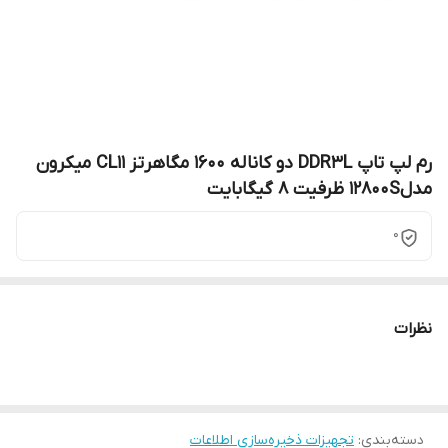
رم لپ تاپ DDR3L دو کاناله 1600 مگاهرتز CL11 میکرون
مدل12800S ظرفیت 8 گیگابایت
0
نظرات
دسته‌بندی
:
تجهیزات ذخیره‌سازی اطلاعات