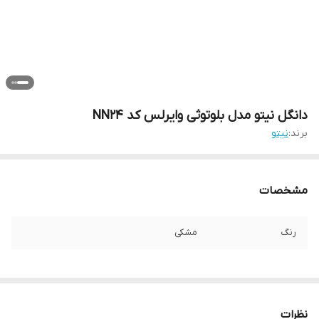
دانگل نیتو مدل بلوتوثی وایرلس کد NN24
برند:
نیتو
مشخصات
رنگ
مشکی
نظرات