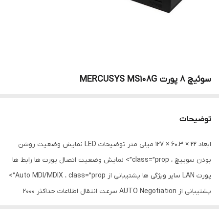
سوئیچ 8 پورت MERCUSYS MS108G
توضیحات
ابعاد 22 × 60.3 × 127 میلی متر توضیحات LED نمایش وضعیت روشن
بودن سوییچ ، class=”prop”> نمایش وضعیت اتصال پورت ها رابط ها
پورت LAN سایر ویژگی ها پشتیبانی از Auto MDI/MDIX ، class=”prop”>
پشتیبانی از AUTO Negotiation سرعت انتقال اطلاعات حداکثر 2000
مگابیت در Full Duplex ، class=”prop”> حداکثر 1000 مگابیت درHalf