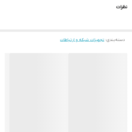
Duplex ظرفیت بافر 64 کیلوبایت نوع استفاده رو میزی (Desktop)
نظرات
گارانتی 36 ماهه پارس ارتباط , آونگ
دسته‌بندی
:
تجهیزات شبکه و ارتباطات