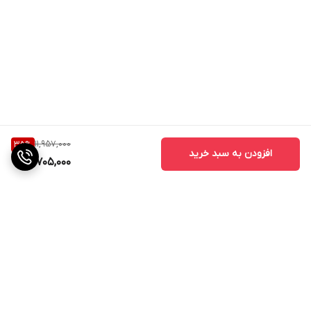
11,957,000
35
%
افزودن به سبد خرید
7,705,000
برگشت به بالا