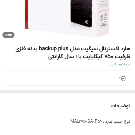
هارد اکسترنال سیگیت مدل backup plus بدنه فلزی
ظرفیت 750 گیگابایت با 1 سال گارانتی
برند:
سیگیت
0
توضیحات
نوع چیپ هارد : MAL2750SA-T54