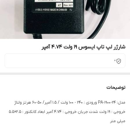
شارژر لپ تاپ ایسوس 19 ولت 4.74 آمپر
0
توضیحات
مدل: PA-1900-24 ورودی : 240 - 100 ولت / 1.5 آمپر/ 50-60 هرتز ولتاژ
خروجی : 19 ولت شدت جریان خروجی : 4.74 آمپر ابعاد کانکتور : 2.5×5.5
میلی متر