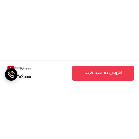
3,348,000
1
%
افزودن به سبد خرید
3,306,000
برگشت به بالا