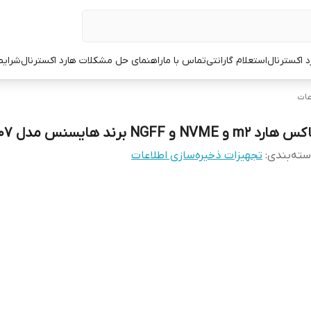
د اکسترنال
استعلام گارانتی
تماس با ما
راهنمای حل مشکلات هارد اکسترنال
شرایط
عات
هارد m2 و NVME و NGFF برند هایسنس مدل HY-S207
ته‌بندی
:
تجهیزات ذخیره‌سازی اطلاعات