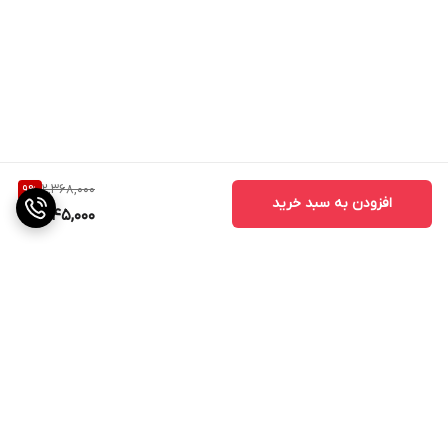
2,368,000
9
%
افزودن به سبد خرید
2,145,000
برگشت به بالا