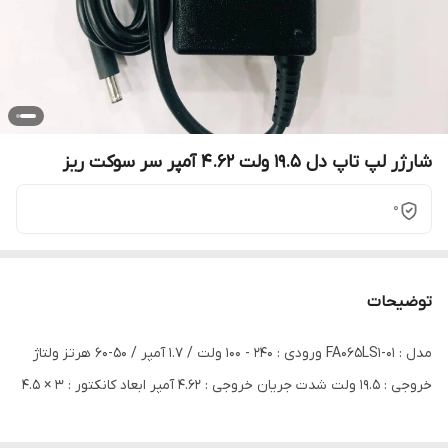
شارژر لپ تاپ دل 19.5 ولت 4.62 آمپر سر سوکت ریز
0
توضیحات
مدل : FA065LS1-01 ورودی : 240 - 100 ولت / 1.7 آمپر / 50-60 هرتز ولتاژ
خروجی : 19.5 ولت شدت جریان خروجی : 4.62 آمپر ابعاد کانکتور : 3 × 4.5