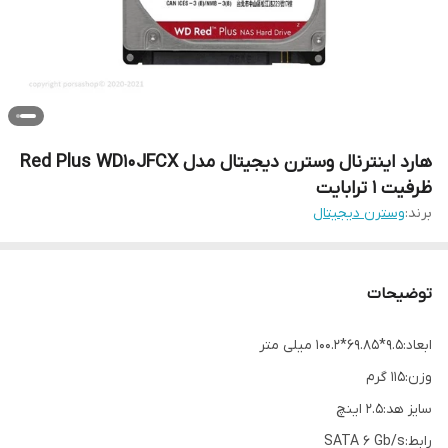
هارد اینترنال وسترن دیجیتال مدل Red Plus WD10JFCX
ظرفیت 1 ترابایت
برند:
وسترن دیجیتال
توضیحات
ابعاد:9.5*69.85*100.2 میلی متر
وزن:115 گرم
سایز هد:2.5 اینچ
رابط:SATA 6 Gb/s