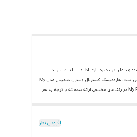
ال» است که از طریق رابط USB3.0 به رایانه‌ی شما متصل می‌شود و شما را در ذخیره‌سازی اطلاعات با سرعت زیاد
همراهی می‌کند. ظرفیت این هارددیسک یک ترابایت است و برای کاربرانی ‌که اطلاعات زیادی برای ذخیره‌سازی دارند، گزینه‌ی بسیار مناسبی است. هارددیسک اکسترنال وسترن دیجیتال مدل My
Passport با تمامی سیستم‌عامل‌های رایج ازجمله‌ نسخه‌های مختلف سیستم‌عامل ویندوز سازگار است. هارددیسک اکسترنال My Passport در رنگ‌های مختلفی ارائه شده که با توجه به هر
 مناسبی وجود خواهد داشت. نسل چهارم هارددیسک اکسترنال‌‌‌های My Passport، با طراحی زیبا از سال 2019 به بازار عرضه شده است. سرعت انتقال داده‌ها با هارد
 که دارد به راحتی قابل حمل است. همچنین سرعت چرخش این
افزودن نظر