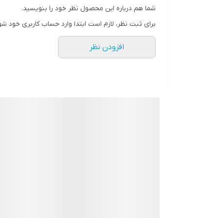
مشخصات
شما هم درباره این محصول نظر خود را بنویسید.
مشخصات فیزیکی
برای ثبت نظر، لازم است ابتدا وارد حساب کاربری خود شو
وزن:
۱۲۰ گرم
افزودن نظر
مشخصات فنی
ظرفیت:
یک ترابایت
نوع اتصال:
با سیم
سرعت انتقال داده‌ها:
۵ گیگابیت بر ثانیه
سازگار با سیستم‌ عامل‌های:
Windows ۱۰,۸,۷
اسمبل و گارانتی یکساله شرکت داده پردازان