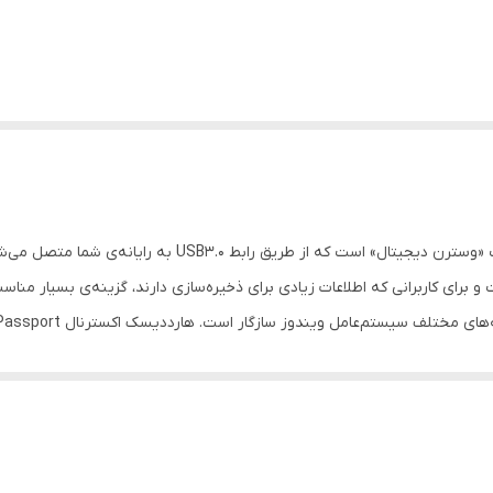
هارددیسک اکسترنال «My Passport» محصولی از شرکت «وسترن دیجیت
سلیقه‌ای حق انتخاب
 گیگابایت بر ثانیه است. گفتنی است این هارد اکسترنال وسترن دیجیتال به خاطر وزن سبکی