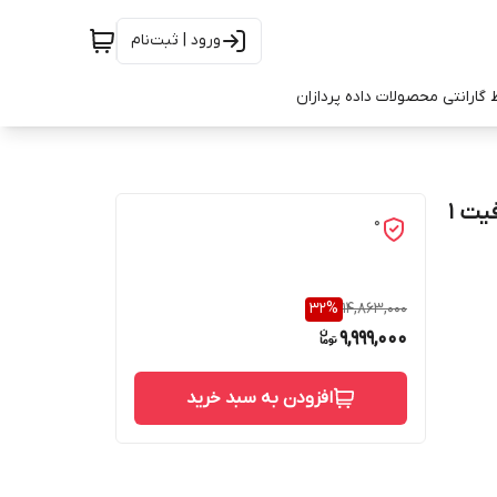
ورود | ثبت‌نام
 گارانتی محصولات داده پردازان
هارد اکسترنال مای پاسپورت مدل WDBUZG0010BBK ظرفیت 1
0
32
%
14,863,000
9,999,000
افزودن به سبد خرید