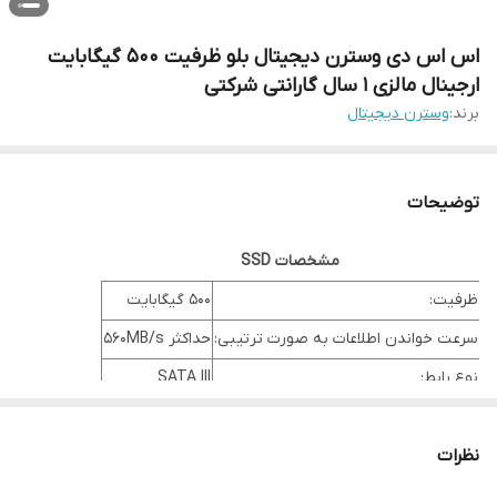
اس اس دی وسترن دیجیتال بلو ظرفیت 500 گیگابایت
ارجینال مالزی 1 سال گارانتی شرکتی
برند:
وسترن دیجیتال
توضیحات
مشخصات SSD
ظرفیت:
500 گیگابایت
سرعت خواندن اطلاعات به صورت ترتیبی:
حداکثر 560MB/s
نوع رابط:
SATA III
قالب ساخت:
2.5 اینچ
محصول ری پک و گارانتی شرکت داده پردازان می باشد
نظرات