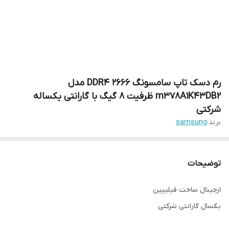
رم دسک تاپ سامسونگ 2666 DDR4 مدل
m378A1K43DB2 ظرفیت 8 گیگ با گارانتی یکساله
شرکتی
برند:
samsung
توضیحات
ارجینال ساخت فیلیپین
یکسال گارانتی شرکتی