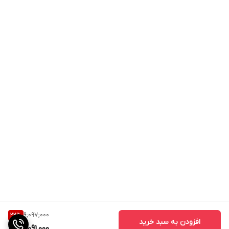
9,097,000
22
%
افزودن به سبد خرید
7,091,000