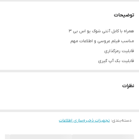
توضیحات
همراه با کابل آنتی شوک یو اس بی 3
مناسب فیلم عروسی و اطلاعات مهم
قابلیت رمزگذاری
قابلیت بک آپ گیری
انتقال سریع دیتا
طول عمر بالای 10سال
نظرات
زیباترین هارد موجود بازار ایران ساخت تایلند و مالزی 💯
نو و آکبند
دسته‌بندی
:
تجهیزات ذخیره‌سازی اطلاعات