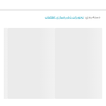
سرعت خواندن اطلاعات: ۵۶۰ مگابایت بر ثانیه
دما در زمان کارکرد: ۰-۷۰ درجه سانتیگراد
دسته‌بندی
:
محدوده دمای مجاز: ۴۰-۸۵ درجه سانتیگراد
تجهیزات ذخیره‌سازی اطلاعات
پشتیبانی از: TRIM , SMART