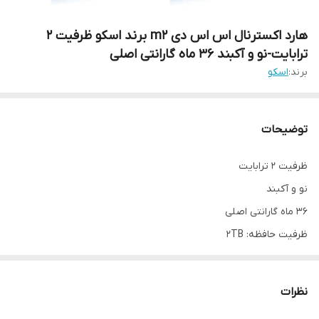
هارد اکسترنال اس اس دی m2 برند اسکو ظرفیت 2
ترابایت-نو و آکبند 36 ماه گارانتی اصلی
برند:
اسکو
توضیحات
ظرفیت 2 ترابایت
نو و آکبند
36 ماه گارانتی اصلی
ظرفیت حافظه: 2TB
نوع فلش: TLC
رابط:SATAlll
نظرات
سرعت نوشتن اطلاعات: ۵۵۰ مگابایت بر ثانیه