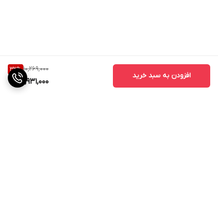
10,269,000
32
%
افزودن به سبد خرید
6,931,000
برگشت به بالا