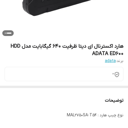
هارد اکسترنال ای دیتا ظرفیت 640 گیگابایت مدل HDD
ADATA ED600
برند:
adata
0
توضیحات
نوع چیپ هارد : MAL2750SA-T54