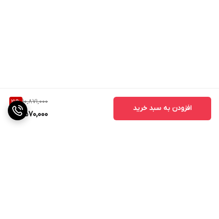
10,871,000
21
%
افزودن به سبد خرید
8,570,000
برگشت به بالا