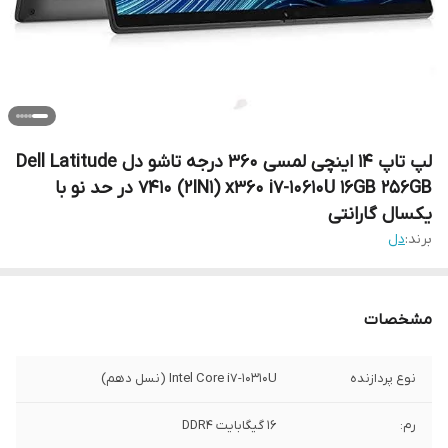
لپ تاپ 14 اینچی لمسی 360 درجه تاشو دل Dell Latitude
7410 (2IN1) x360 i7-10610U 16GB 256GB در حد نو با
یکسال گارانتی
برند:
دل
مشخصات
نوع پردازنده
Intel Core i7-10310U (نسل دهم)
رم:
16 گیگابایت DDR4