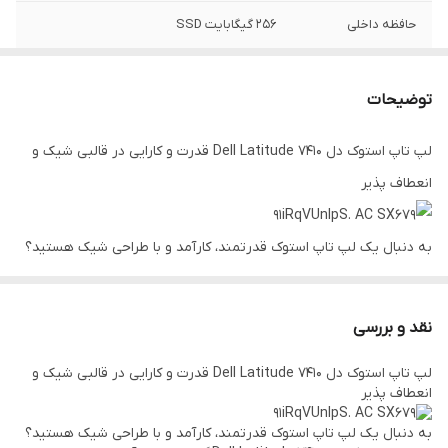
حافظه داخلی
256 گیگابایت SSD
نوع صفحه نمایش
14 اینچ Full HD لمسی
توضیحات
سیستم عامل
Windows 10 Pro
لپ تاپ استوک دل Dell Latitude 7410 قدرت و کارایی در قالبی شیک و
طراحی:
360 درجه قابل تبدیل
انعطاف پذیر
پردازنده‌ی گرافیکی
Intel UHD Graphics
به دنبال یک لپ تاپ استوک قدرتمند، کارآمد و با طراحی شیک هستید؟
امنیت:
اثر انگشت، TPM 2.0، Intel vPro
لپ تاپ استوک دل Dell Latitude 7410 گزینه‌ای ایده‌آل برای شماست. این
باتری
تا 11 ساعت شارژدهی
لپ تاپ با
پردازنده نسل دهم اینتل Core i7-10310U، 16 گیگابایت رم، 256
نقد و بررسی
گیگابایت حافظه SSD و صفحه نمایش 14 اینچی Full HD لمسی
، به شما
لپ تاپ استوک دل Dell Latitude 7410 قدرت و کارایی در قالبی شیک و
امکان می‌دهد تا به راحتی از پس هر نوع کار و برنامه‌ای بربیایید.
انعطاف پذیر
به دنبال یک لپ تاپ استوک قدرتمند، کارآمد و با طراحی شیک هستید؟
مشخصات کلیدی: