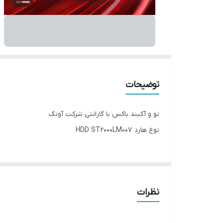
توضیحات
نو و آکبند باکس با گارانتی شرکت آونگ
نوع هارد HDD ST2000LM007
نظرات