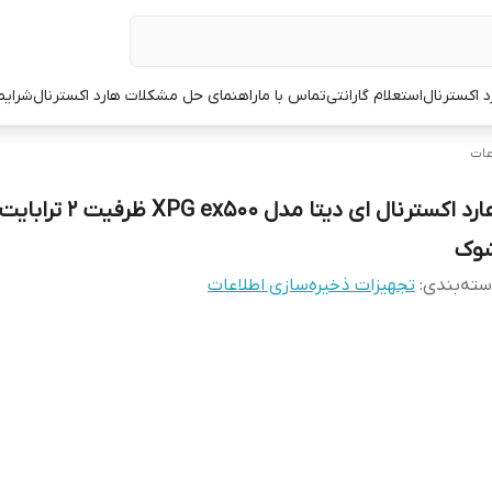
د اکسترنال
استعلام گارانتی
تماس با ما
راهنمای حل مشکلات هارد اکسترنال
شرایط
عات
هارد اکسترنال ای دیتا مدل PG ex500
وک
ته‌بندی
:
تجهیزات ذخیره‌سازی اطلاعات