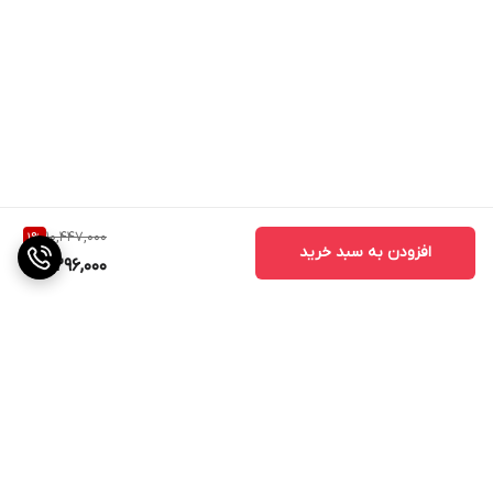
10,447,000
1
%
افزودن به سبد خرید
10,296,000
برگشت به بالا