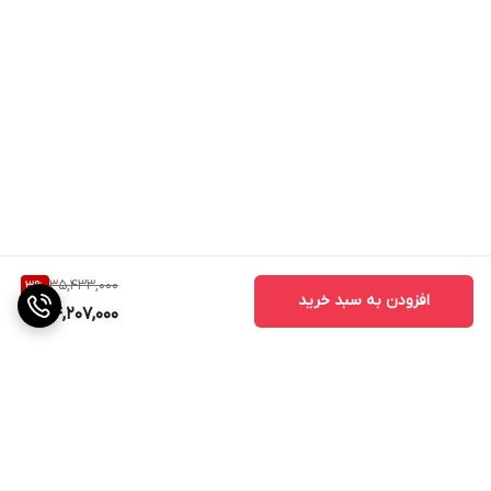
35,433,000
3
%
افزودن به سبد خرید
34,207,000