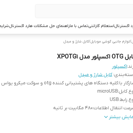
د اکسترنال
استعلام گارانتی
تماس با ما
راهنمای حل مشکلات هارد اکسترنال
شرایط
ل
/
لوازم جانبی گوشی موبایل
/
کابل شارژ و مبدل
OT اکسپلور مدل XPOTG1
ند:
اکسپلور
ته‌بندی
:
کابل شارژ و مبدل
زگار با
:
کلیه دستگاه های پشتیبانی کننده otg و سوکت میکرو یواس بی
ع کابل
:
microUSB
ع رابط
:
USB
عت انتقال اطلاعات
:
480 مگابیت بر ثانیه
گاه‌های ارتباطی
:
USB 3.0 Micro B
مایش بیشتر