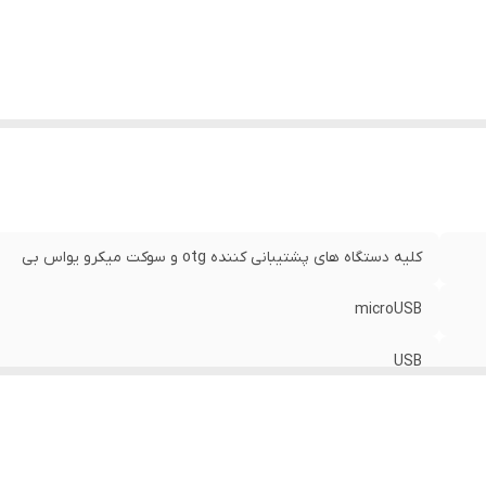
کلیه دستگاه های پشتیبانی کننده otg و سوکت میکرو یواس بی
microUSB
USB
480 مگابیت بر ثانیه
USB 3.0 Micro B