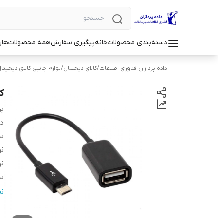
دسته‌بندی محصولات
خانه
پیگیری سفارش
همه محصولات
هار
داده پردازان فناوری اطلاعات
/
کالای دیجیتال
/
لوازم جانبی کالای دیجیتا
کابل G
بر
دس
سا
نو
نو
سر
در
ن