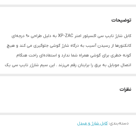
توضیحات
کابل شارژ تایپ سی اکسپلور 1متر XP-ZAC به دلیل طراحی 90 درجه‌ای
کانکتورها از رسیدن آسیب به درگاه شارژ گوشی جلوگیری می کند و هیچ
گونه خطری برای گوشی همراه شما ندارد و استفاده‌ای راحت هنگام
اتصال موبایل به برق را برایتان رقم می‌زند . این سیم شارژر تایپ سی یک
متر طول دارد . بدنه آن را الیاف بافته شده و آلیاژ روی تشکیل می دهد
که آن را در برابر ضربه و فشار بسیار مقاوم می کند . این کابل هم از
نظرات
قابلیت شارژ سریع برخوردار می باشد و با داشتن توانی برابر با 2.4 آمپر در
مدت کوتاهی به شارژ باتری موبایلتان می‌پردازد این خود نشان می دهد
شرکت اکسپلور برای وقت و زمان کاربران خود اهمیت بسیار زیادی قائل
دسته‌بندی
:
کابل شارژ و مبدل
است و خواسته های کاربران خود را در اولویت می گذارد.