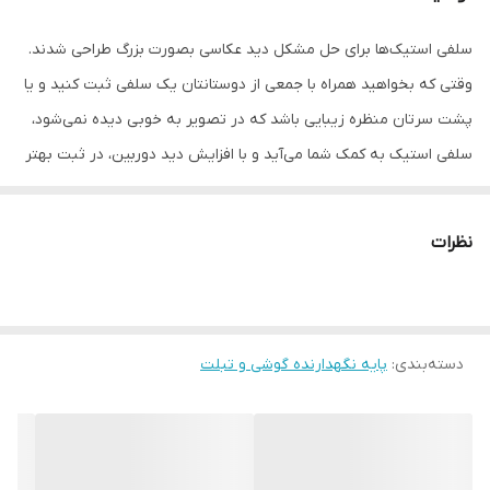
سلفی استیک‌ها برای حل مشکل دید عکاسی بصورت بزرگ طراحی شدند.
وقتی که بخواهید همراه با جمعی از دوستانتان یک سلفی ثبت کنید و یا
پشت سرتان منظره زیبایی باشد که در تصویر به خوبی دیده نمی‌شود،
سلفی استیک به کمک شما می‌آید و با افزایش دید دوربین، در ثبت بهتر
آن‌ها کمک می‌کند.حالا و در زمانه ای که تب و تاب سلفی جهان دیجیتال
را در بر گرفته، این استیک‌ها به یک ابزار کارآمد و بسیار محبوب تبدیل
نظرات
شده‌اند. پایا مونوپاد هوشمند مدل سلفی استیک از نسل سوم مونوپادها
و با قابلیت چرخش 270 درجه و تنظیم قسمت نگهدارنده گوشی در
زوایای مختلف می باشد.
دسته‌بندی
:
پایه نگهدارنده گوشی و تبلت