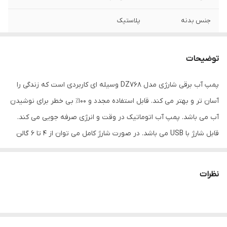
جنس بدنه
پلاستیک
توضیحات
پمپ آب برقی شارژی مدل DZ768 وسیله ای کاربردی است که زندگی را
آسان تر و بهتر می کند. قابل استفاده مجدد و 100٪ بی خطر برای نوشیدن
آب می باشد. پمپ آب اتوماتیک در وقت و انرژی صرفه جویی می کند.
قابل شارژ با USB می باشد. در صورت شارژ کامل می توان از 4 تا 6 گالن
آب استفاده کرد. دارای استفاده آسان با فشار دادن سوئیچ دستگاه بدون
سر و صدا برای بچه ها و بزرگسالان است. بطری های با ظرفیت 1 تا 5 گالن
نظرات
(4.5 تا 19 لیتر) استفاده می کند. کوچک و سبک بسیار مناسب برای
استفاده در خانه یا محل کار و ایده آل برای کمپینگ. آموزش نصب به این
صورت است: 1. شلنگ سیلیکونی و لوله استنلس استیل را به پمپ آب