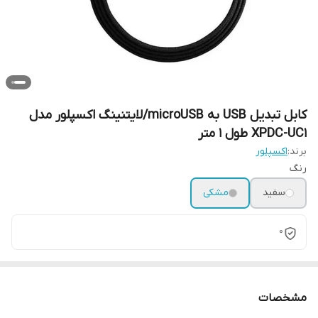
کابل تبدیل USB به microUSB/لایتنینگ اکسپلور مدل
XPDC-UC1 طول 1 متر
برند:
اکسپلور
رنگ
سفید
مشکی
0
مشخصات