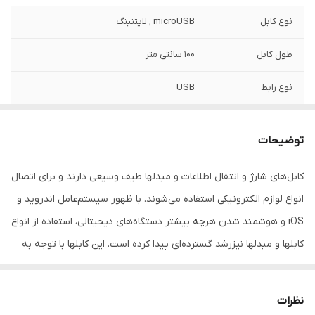
نوع کابل
microUSB , لایتنینگ
طول کابل
100 سانتی متر
نوع رابط
USB
سازگار با
گوشی های اپل با سوکت لایتنینگ و گوشی های
اندروید با سوکت میکرو یو اس بی
توضیحات
کابل‌های شارژ و انتقال اطلاعات و مبدل‎ها طیف وسیعی دارند و برای اتصال
انواع لوازم الکترونیکی استفاده می‌شوند. با ظهور سیستم‌عامل اندروید و
iOS و هوشمند شدن هرچه بیشتر دستگاه‌های دیجیتالی، استفاده از انواع
کابل‎ها و مبدل‎ها نیزرشد گسترده‌ای پیدا کرده است. این کابل‎ها با توجه به
سازنده آن و هدف از ساختش، انواع مختلفی دارند که برای اتصال انواع
گوش‎های موبایل، لپ‌تاپ، هارد اکسترنال، هدفون، پاوربانک و … مورد
نظرات
استفاده قرار می‌گیرند. مبدل ها می‌توانند ساده و تک کاره و یا چندکاره