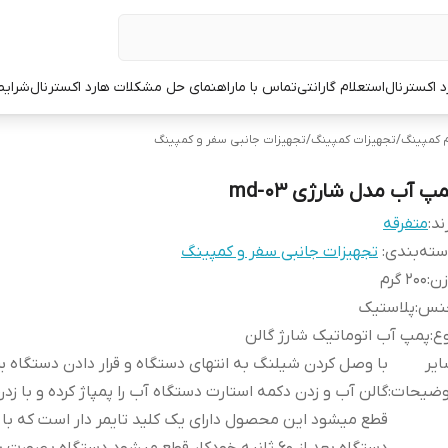
د اکسترنال
استعلام گارانتی
تماس با ما
راهنمای حل مشکلات هارد اکسترنال
شرایط
م کمپینگ
/
تجهیزات کمپینگ
/
تجهیزات جانبی سفر و کمپینگ
پ آب مدل شارژی md-03
ند:
متفرقه
ته‌بندی
:
تجهیزات جانبی سفر و کمپینگ
زن
:
200 گرم
نس
:
پلاستیک
ع
:
پمپ آب اتوماتیک شارژ گالن
یر
با وصل کردن شیلنگ به انتهای دستگاه و قرار دادن دستگاه بر
وضیحات
:
گالن آب و زدن دکمه استارت دستگاه آب را پمپاژ کرده و با زدن
قطع میشود این محصول دارای یک کلید تایمر دار است که با 