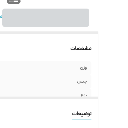
اب
ن
مشخصات
وزن
جنس
نوع
سایر توضیحات
توضیحات