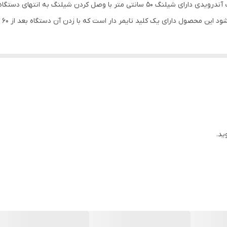
پمپ آب شارژی دارای باتری 1200 میلی آمپر شارژی سوکت آندرویدی دارای شیلنگ 50 سانتی مت
14x6x14 سانتی‌متر
صول دارای یک کلید تایمر دار است که با زدن آن دستگاه بعد از 60 ثانیه خودکار قطع میشود
ید.