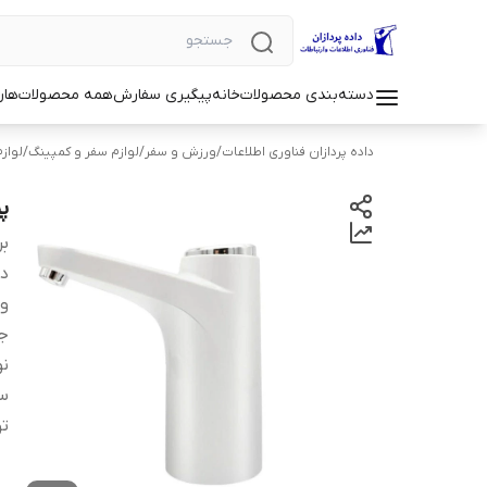
دسته‌بندی محصولات
خانه
پیگیری سفارش
همه محصولات
هار
داده پردازان فناوری اطلاعات
/
ورزش و سفر
/
لوازم سفر و کمپینگ
/
لواز
پم
بر
دس
و
ج
نو
سا
ت