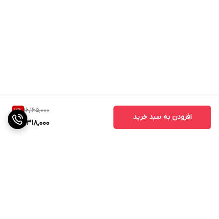
16,165,000
11
%
افزودن به سبد خرید
14,318,000
برگشت به بالا