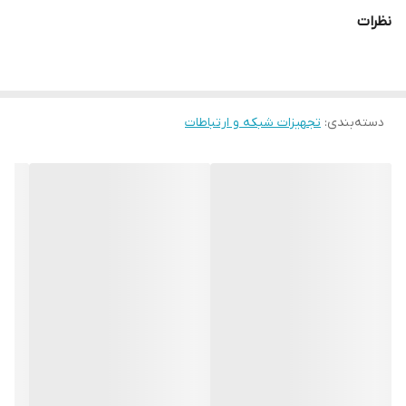
Server DMZ UPnP قابلیت‌های مودم و روتر: پشتیبانی از SMS DHCP:
نظرات
Configure DHCP server address pool / Set DHCP lease time
محدوده فرکانس: 2.4 گیگاهرتز استانداردهای بی‌سیم: 802.11b: 14
dBm(TBD) / 802.11g: 11 dBm(TBD) / 802.11n: 10 dBm(TBD) منبع
دسته‌بندی
:
تجهیزات شبکه و ارتباطات
تغذیه: باتری لیتیوم قابل شارژ بدون نیاز به نصب درایور (Plug and
play) دارای باتری لیتیوم قابل جدا شدن حداکثر عمر باتری برابر با 6
ساعت دارای نشانگر وضعیت باتری دارای نشانگر وضعیت سیگنال دمای
کارکرد 0 تا 35 درجه سانتیگراد رابط‌ها: شیار سیم کارت شبکه‌های قابل
پشتیبانی: 3G , 4G دارای آنتن داخلی اصلی LTE/UMTS آنتن داخلی
LTE/UMTS آنتن داخلی WLAN / Wi-Fi دارای رم (RAM) با ظرفیت 128
مگابایت از نوع DDR دارای حافظه داخلی (ROM) با ظرفیت 128 مگابایت
از نوع NAND Flash حداکثر سرعت انتقال داده: 802.11b برابر با 11Mbps
802.11g برابر با 54Mbps 802.11n HT20 برابر با 72.2Mbps 802.11n HT40 برابر
با 150Mbps امنیت بی‌سیم: WEP / WPA2-PSK WPA / WPA2-PSK