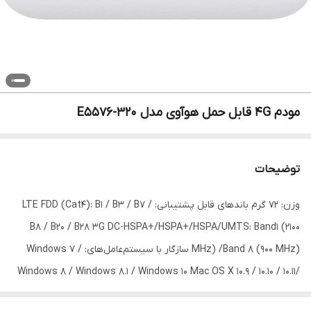
مودم 4G قابل حمل هوآوی مدل E5576-320
توضیحات
وزن: 72 گرم باندهای قابل پشتیبانی: LTE FDD (Cat4): B1 / B3 / B7 /
B8 / B20 / B28 3G DC-HSPA+/HSPA+/HSPA/UMTS: Band1 (2100
MHz) /Band 8 (900 MHz) سازگار با سیستم‌عامل‌های: Windows 7 /
Windows 8 / Windows 8.1 / Windows 10 Mac OS X 10.9 / 10.10 / 10.11/
10.12 حداکثر کاربر قابل پشتیبانی: 16 فایروال: LAN IP Filtering Virtual