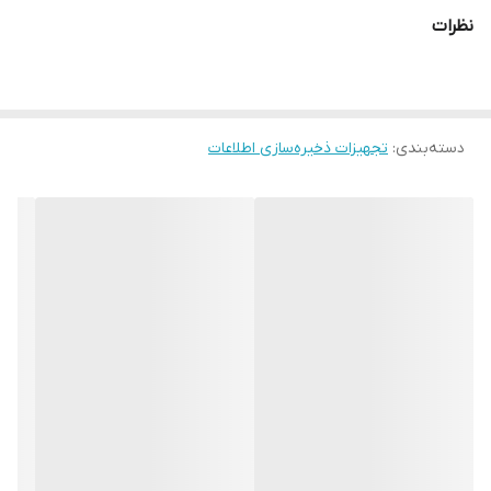
میانگین زمان بین خرابی 2,500,000 hours میزان نویز در حالت جستجو 36
نظرات
dBA نوع اتصال SATA 6 Gb/s گارانتی 12 ماهه شرکتی
دسته‌بندی
:
تجهیزات ذخیره‌سازی اطلاعات