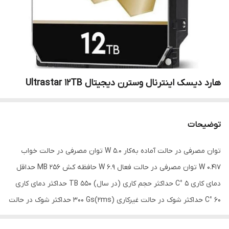
هارد دیسک اینترنال وسترن دیجیتال Ultrastar 12TB
توضیحات
توان مصرفی در حالت آماده به‌کار 5.0 W توان مصرفی در حالت خواب
0.417 W توان مصرفی در حالت فعال 6.9 W حافظه کش 256 MB حداقل
دمای کاری 5 °C حداکثر حجم کاری (در سال) 550 TB حداکثر دمای کاری
60 °C حداکثر شوک در حالت غیرکاری (2ms)300 Gs حداکثر شوک در حالت
کاری (2ms)70 Gs حداکثر نرخ سرعت پایدار 255 MB/s ظرفیت 12 TB