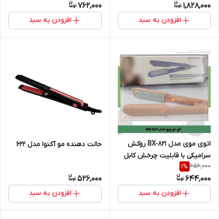
762,000
1,828,000
افزودن به سبد
افزودن به سبد
اتوی موی مدل BX-821 روکش
حالت دهنده مو آکنوا مدل 622
سرامیکی با قابلیت چرخش کابل
656,000
1
%
رنگ صورتی
526,000
644,000
افزودن به سبد
افزودن به سبد