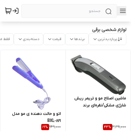
لوازم شخصی برقی
پربازدیدترین
برندها
قیمت
دسته‌بندی
فقط م
ماشین اصلاح مو و تریمر ریش
شارژی مشکی/نقره‌ای برند
olsenmark مدل omtr4061
اتو و حالت دهنده ی مو مدل
BXL-821
949,000
3,291,000
19
%
44
%