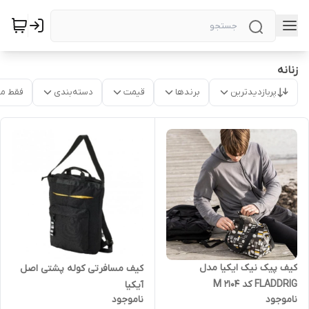
زنانه
پربازدیدترین
برندها
قیمت
دسته‌بندی
فقط م
کیف پیک نیک ایکیا مدل
کیف مسافرتی کوله پشتی اصل
FLADDRIG کد M 2104
آیکیا
ناموجود
ناموجود