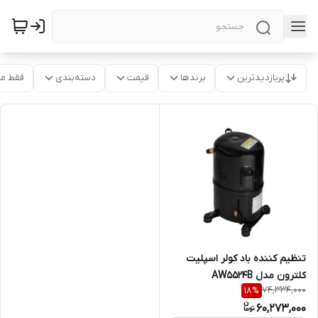
پربازدیدترین
برندها
قیمت
دسته‌بندی
فقط م
تنظیم کننده باد کولر اسپلیت
کلترون مدل AW5524B
74,334,000
18
%
60,273,000