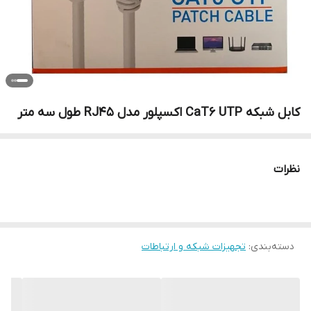
کابل شبکه CaT6 UTP اکسپلور مدل RJ45 طول سه متر
نظرات
دسته‌بندی
:
تجهیزات شبکه و ارتباطات