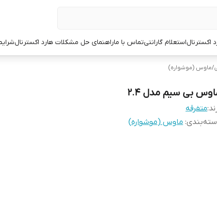
د اکسترنال
استعلام گارانتی
تماس با ما
راهنمای حل مشکلات هارد اکسترنال
شرایط
ی
/
ماوس (موشواره)
اوس بی سیم مدل 2.4
ند:
متفرقه
ته‌بندی
:
ماوس (موشواره)