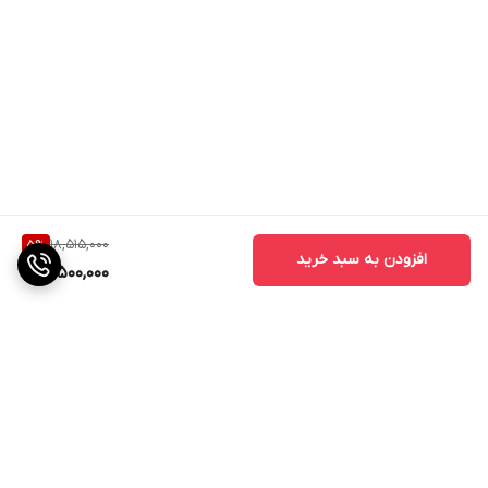
18,515,000
5
%
افزودن به سبد خرید
17,500,000
برگشت به بالا